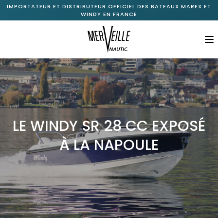
IMPORTATEUR ET DISTRIBUTEUR OFFICIEL DES BATEAUX MAREX ET
WINDY EN FRANCE
M
Accueil
À propos
+
Gamme Marex
LE WINDY SR 28 CC EXPOSÉ
+
Gamme Windy
À LA NAPOULE
Bateaux neufs disponibles
Bateaux d’occasion
Nos services
Nos actualités