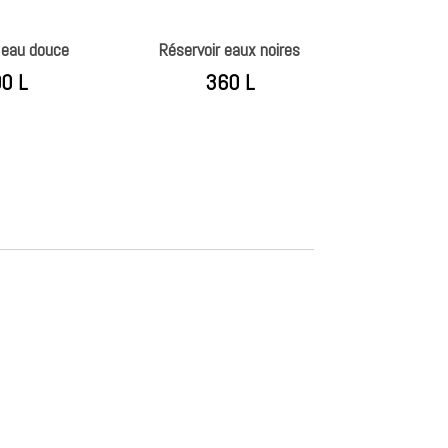
 eau douce
Réservoir eaux noires
0 L
360 L