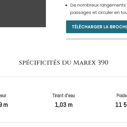
De nombreux rangements p
passages et circuler en to
TÉLÉCHARGER LA BROCH
spécificités du Marex 390
geur
Tirant d’eau
Poids
9 m
1,03 m
11 5