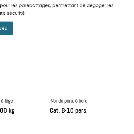
our les parebattages, permettant de dégager les
ute sécurité
URE
 à lège
Nbr de pers. à bord
00 kg
Cat. B-10 pers.