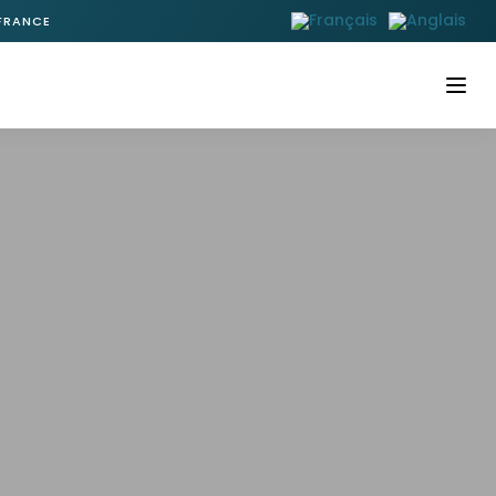
 FRANCE
M
Accueil
À propos
Gamme Marex
Gamme Windy
Bateaux neufs disponibles
Bateaux d’occasion
Nos services
Nos actualités
Notre newsletter