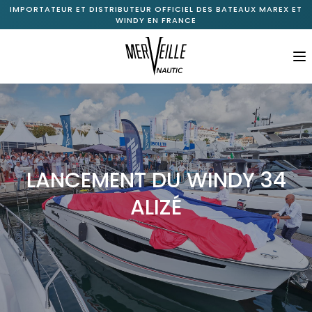
IMPORTATEUR ET DISTRIBUTEUR OFFICIEL DES BATEAUX MAREX ET
WINDY EN FRANCE
M
Accueil
À propos
+
Gamme Marex
LANCEMENT DU WINDY 34
+
Gamme Windy
ALIZÉ
Bateaux neufs disponibles
Bateaux d’occasion
Nos services
Nos actualités