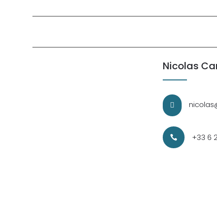
Nicolas Ca
nicolas

+33 6 
