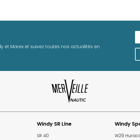
et Marex et suivez toutes nos actualités en
Windy SR Line
Windy Spo
SR 40
W29 Hurac