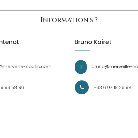
Information.s ?
ntenot
Bruno Kairet
@merveille-nautic.com
bruno@merveille-na

29 93 58 96
+33 6 07 19 26 98
