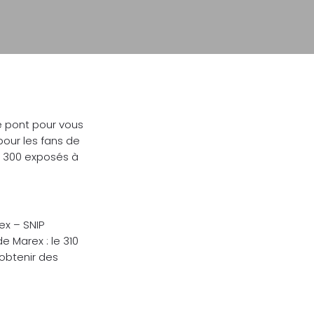
Contact
le pont pour vous
pour les fans de
t 300 exposés à
ex – SNIP
e Marex : le 310
 obtenir des