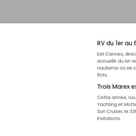
RV du 1er au 
Exit Cannes, direc
accueillir du 1er
nautisme où se c
flots.
Trois Marex 
Cette année, nou
Yachting et Motte 
Sun Cruiser, le 3
invitations.