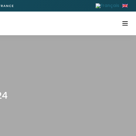
 FRANCE
M
Accueil
À propos
+
Gamme Marex
+
Gamme Windy
Bateaux neufs disponibles
Bateaux d’occasion
24
Nos services
Nos actualités
Notre newsletter