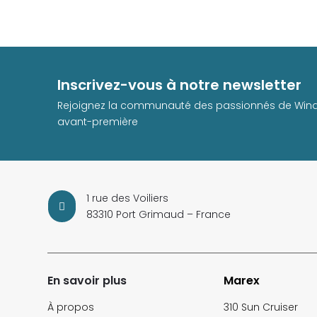
Inscrivez-vous à notre newsletter
Rejoignez la communauté des passionnés de Windy 
avant-première
1 rue des Voiliers

83310 Port Grimaud – France
En savoir plus
Marex
À propos
310 Sun Cruiser